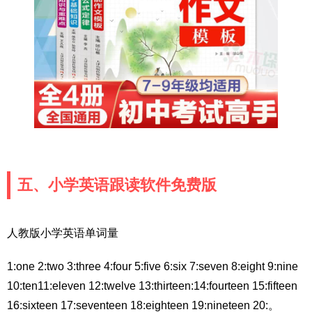
五、小学英语跟读软件免费版
人教版小学英语单词量
1:one 2:two 3:three 4:four 5:five 6:six 7:seven 8:eight 9:nine
10:ten11:eleven 12:twelve 13:thirteen:14:fourteen 15:fifteen
16:sixteen 17:seventeen 18:eighteen 19:nineteen 20:。