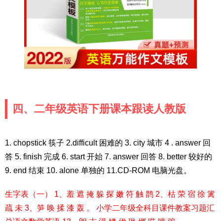
四、二年级英语下册课本跟读人教版
1. chopstick 筷子 2.difficult 困难的 3. city 城市 4 . answer 回
答 5. finish 完成 6. start 开始 7. answer 回答 8. better 较好的
9. end 结束 10. alone 单独的 11.CD-ROM 电脑光盘。
生字表（一） 1、羞 遮 掩 躲 探 嫩 符 触 鹊 2、枯 荣 宿 徐 篱
疏 未 3、笋 唤 揉 漆 轰 。 小学二年级全科目课件教案习题汇